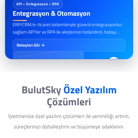
API • Entegrasyon • RPA
Entegrasyon & Otomasyon
ERP/CRM/e-ticaret sistemleriyle güvenli entegrasyonlar;
sağlam API’ler ve RPA ile akışlarınızı hızlandırın, hatayı
azaltın.
Detayları Gör
02
BulutSky
Özel Yazılım
Çözümleri
İşletmenize özel yazılım çözümleri ile verimliliği artırın,
süreçlerinizi dijitalleştirin ve büyümeye odaklanın.