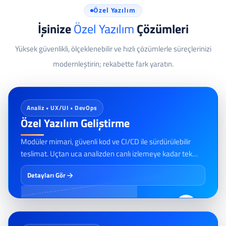
Özel Yazılım
İşinize
Özel Yazılım
Çözümleri
Yüksek güvenlikli, ölçeklenebilir ve hızlı çözümlerle süreçlerinizi
modernleştirin; rekabette fark yaratın.
Analiz • UX/UI • DevOps
Özel Yazılım Geliştirme
Modüler mimari, güvenli kod ve CI/CD ile sürdürülebilir
teslimat. Uçtan uca analizden canlı izlemeye kadar tek
elde çözüm.
Detayları Gör
01