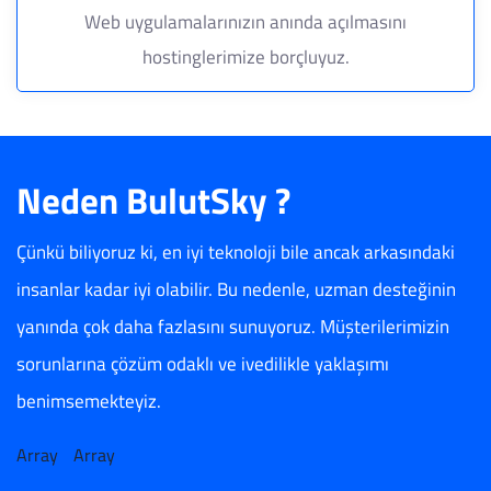
Web uygulamalarınızın anında açılmasını
hostinglerimize borçluyuz.
Neden BulutSky ?
Çünkü biliyoruz ki, en iyi teknoloji bile ancak arkasındaki
insanlar kadar iyi olabilir. Bu nedenle, uzman desteğinin
yanında çok daha fazlasını sunuyoruz. Müşterilerimizin
sorunlarına çözüm odaklı ve ivedilikle yaklaşımı
benimsemekteyiz.
Array
Array