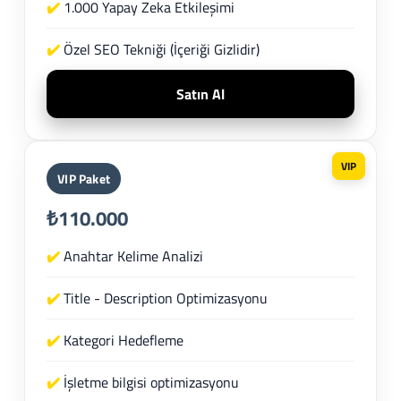
✔️
1.000 Yapay Zeka Etkileşimi
✔️
Özel SEO Tekniği (İçeriği Gizlidir)
Satın Al
VIP
VIP Paket
₺110.000
✔️
Anahtar Kelime Analizi
✔️
Title - Description Optimizasyonu
✔️
Kategori Hedefleme
✔️
İşletme bilgisi optimizasyonu