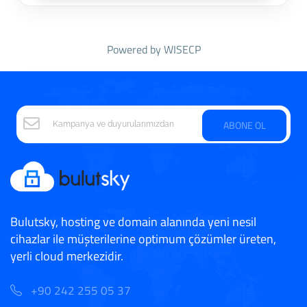
Powered by
WISECP
ABONE OL
Bulutsky, hosting ve domain alanında yeni nesil
cihazlar ile müşterilerine optimum çözümler üreten,
yerli cloud merkezidir.
+90 242 255 05 37