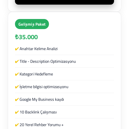
Gelişmiş Paket
₺35.000
✔️
Anahtar Kelime Analizi
✔️
Title - Description Optimizasyonu
✔️
Kategori Hedefleme
✔️
İşletme bilgisi optimizasyonu
✔️
Google My Business kaydı
✔️
10 Backlink Çalışması
✔️
20 Yerel Rehber Yorumu +