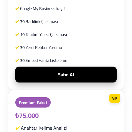
✔️
Google My Business kaydı
✔️
30 Backlink Çalışması
✔️
10 Tanıtım Yazısı Çalışması
✔️
30 Yerel Rehber Yorumu +
✔️
30 Embed Harita Listeleme
Satın Al
VIP
Premium Paket
₺75.000
✔️
Anahtar Kelime Analizi