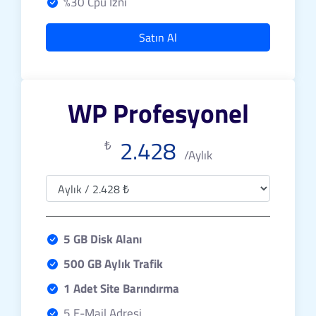
%30 Cpu İzni
Satın Al
WP Profesyonel
2.428
₺
/Aylık
5 GB Disk Alanı
500 GB Aylık Trafik
1 Adet Site Barındırma
5 E-Mail Adresi