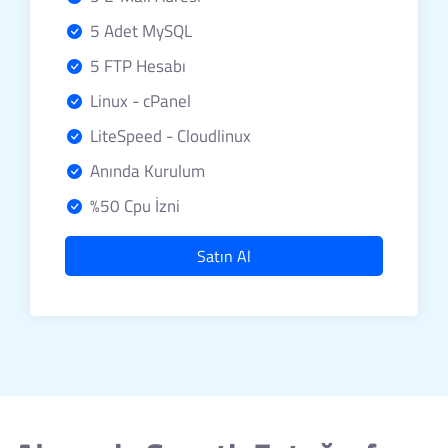
5 Adet MySQL
5 FTP Hesabı
Linux - cPanel
LiteSpeed - Cloudlinux
Anında Kurulum
%50 Cpu İzni
Satın Al