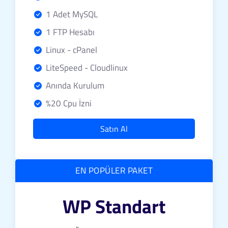
1 Adet MySQL
1 FTP Hesabı
Linux - cPanel
LiteSpeed - Cloudlinux
Anında Kurulum
%20 Cpu İzni
Satın Al
EN POPÜLER PAKET
WP Standart