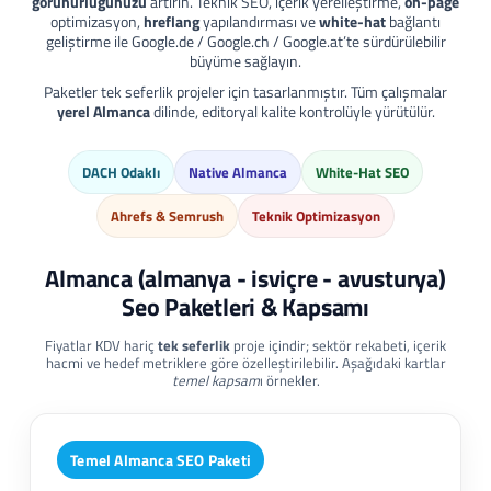
görünürlüğünüzü
artırın. Teknik SEO, içerik yerelleştirme,
on-page
optimizasyon,
hreflang
yapılandırması ve
white-hat
bağlantı
geliştirme ile Google.de / Google.ch / Google.at’te sürdürülebilir
büyüme sağlayın.
Paketler tek seferlik projeler için tasarlanmıştır. Tüm çalışmalar
yerel Almanca
dilinde, editoryal kalite kontrolüyle yürütülür.
DACH Odaklı
Native Almanca
White-Hat SEO
Ahrefs & Semrush
Teknik Optimizasyon
Almanca (almanya - isviçre - avusturya)
Seo Paketleri & Kapsamı
Fiyatlar KDV hariç
tek seferlik
proje içindir; sektör rekabeti, içerik
hacmi ve hedef metriklere göre özelleştirilebilir. Aşağıdaki kartlar
temel kapsam
ı örnekler.
Temel Almanca SEO Paketi