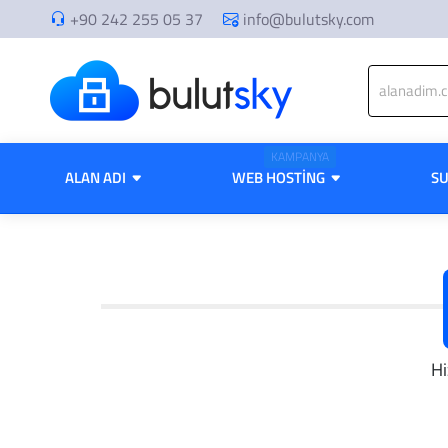
+90 242 255 05 37
info@bulutsky.com
KAMPANYA
ALAN ADI
WEB HOSTING
S
Hi