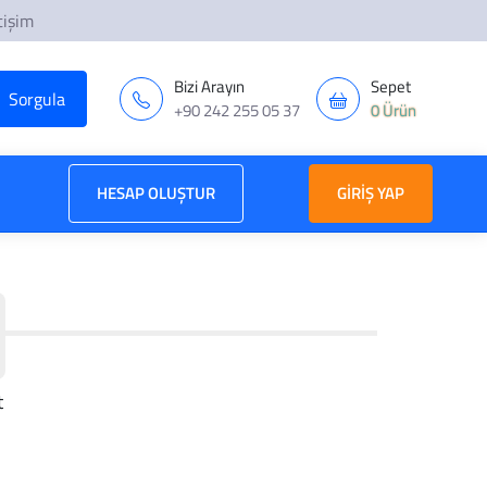
tişim
Bizi Arayın
Sepet
+90 242 255 05 37
0 Ürün
HESAP OLUŞTUR
GIRIŞ YAP
t