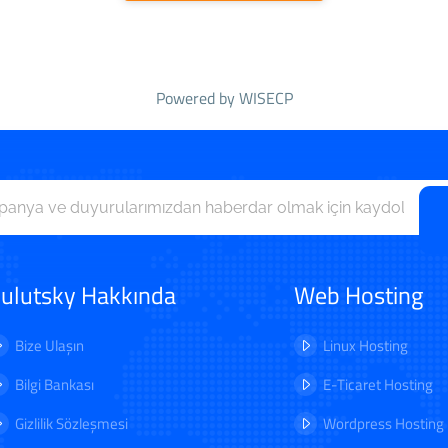
Powered by
WISECP
ulutsky Hakkında
Web Hosting
Bize Ulaşın
Linux Hosting
Bilgi Bankası
E-Ticaret Hosting
Gizlilik Sözleşmesi
Wordpress Hosting