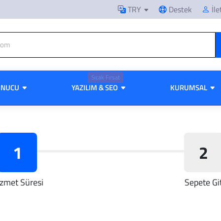
TRY
Destek
İle
Sıcak Fırsat
UNUCU
YAZILIM & SEO
KURUMSAL
1
2
zmet Süresi
Sepete Gi