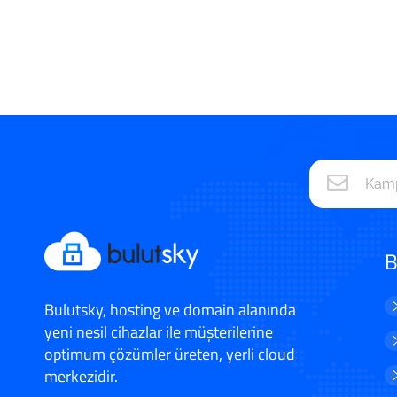
B
Bulutsky, hosting ve domain alanında
yeni nesil cihazlar ile müşterilerine
optimum çözümler üreten, yerli cloud
merkezidir.